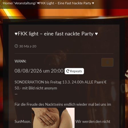
Home
Veranstaltung
♥️FKK Light – Eine Fast Nackte Party ♥️
♥️FKK light – eine fast nackte Party ♥️
30 Mä z-20
WANN:
08/08/2026 um 20:00
Repeats
SONDERAKTION bis
Freitag 13.3. 24.00h
ALLE Paare €
50.- mit Bild nicht anonym
—
Für die Freude des Nacktseins endlich wieder mal bei uns im
SunMoon.
Wir werden den nicht