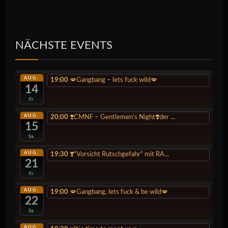
NÄCHSTE EVENTS
AUG.
19:00
💋Gangbang – lets fuck wild💋
14
Fr.
AUG.
20:00
❣️CMNF – Gentlemen’s Night❣️der ...
15
Sa.
AUG.
19:30
❣️“Vorsicht Rutschgefahr“ mit RA...
21
Fr.
AUG.
19:00
💋Gangbang, lets fuck & be wild💋
22
Sa.
AUG.