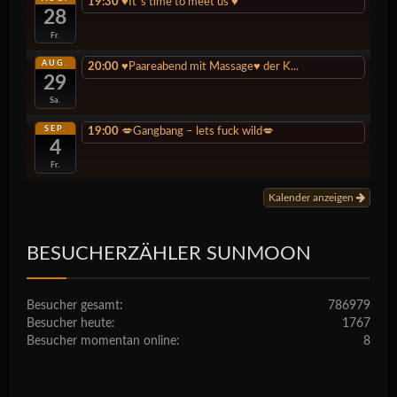
19:30
♥️It`s time to meet us ♥️
28
Fr.
AUG.
20:00
♥️Paareabend mit Massage♥️ der K...
29
Sa.
SEP.
19:00
💋Gangbang – lets fuck wild💋
4
Fr.
Kalender anzeigen
BESUCHERZÄHLER SUNMOON
Besucher gesamt:
786979
Besucher heute:
1767
Besucher momentan online:
8