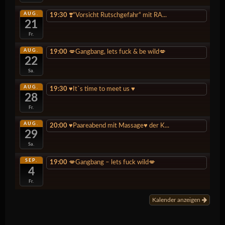
AUG.
19:30
❣️“Vorsicht Rutschgefahr“ mit RA...
21
Fr.
AUG.
19:00
💋Gangbang, lets fuck & be wild💋
22
Sa.
AUG.
19:30
♥️It`s time to meet us ♥️
28
Fr.
AUG.
20:00
♥️Paareabend mit Massage♥️ der K...
29
Sa.
SEP.
19:00
💋Gangbang – lets fuck wild💋
4
Fr.
Kalender anzeigen