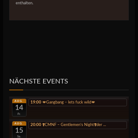
enthalten.
NÄCHSTE EVENTS
AUG.
19:00
💋Gangbang – lets fuck wild💋
14
Fr.
AUG.
20:00
❣️CMNF – Gentlemen’s Night❣️der ...
15
Sa.