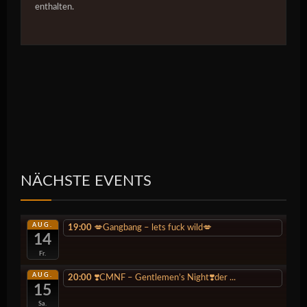
enthalten.
NÄCHSTE EVENTS
AUG.
19:00
💋Gangbang – lets fuck wild💋
14
Fr.
AUG.
20:00
❣️CMNF – Gentlemen’s Night❣️der ...
15
Sa.