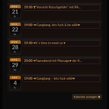
AUG.
19:30
❣️“Vorsicht Rutschgefahr“ mit RA...
21
Fr.
AUG.
19:00
💋Gangbang, lets fuck & be wild💋
22
Sa.
AUG.
19:30
♥️It`s time to meet us ♥️
28
Fr.
AUG.
20:00
♥️Paareabend mit Massage♥️ der K...
29
Sa.
SEP.
19:00
💋Gangbang – lets fuck wild💋
4
Fr.
Kalender anzeigen