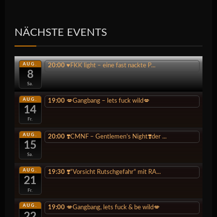
NÄCHSTE EVENTS
AUG.
20:00
♥️FKK light – eine fast nackte P...
8
Sa.
AUG.
19:00
💋Gangbang – lets fuck wild💋
14
Fr.
AUG.
20:00
❣️CMNF – Gentlemen’s Night❣️der ...
15
Sa.
AUG.
19:30
❣️“Vorsicht Rutschgefahr“ mit RA...
21
Fr.
AUG.
19:00
💋Gangbang, lets fuck & be wild💋
22