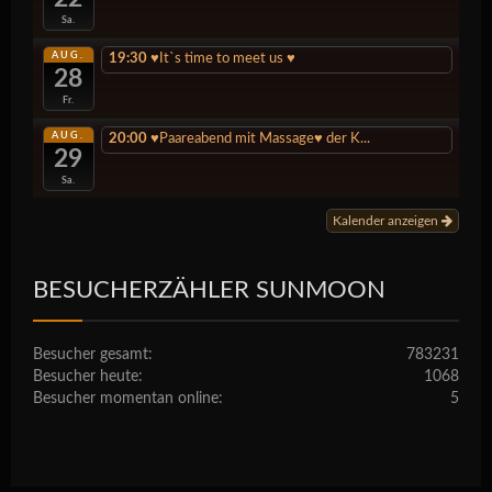
Sa.
AUG.
19:30
♥️It`s time to meet us ♥️
28
Fr.
AUG.
20:00
♥️Paareabend mit Massage♥️ der K...
29
Sa.
Kalender anzeigen
BESUCHERZÄHLER SUNMOON
Besucher gesamt:
783231
Besucher heute:
1068
Besucher momentan online:
5