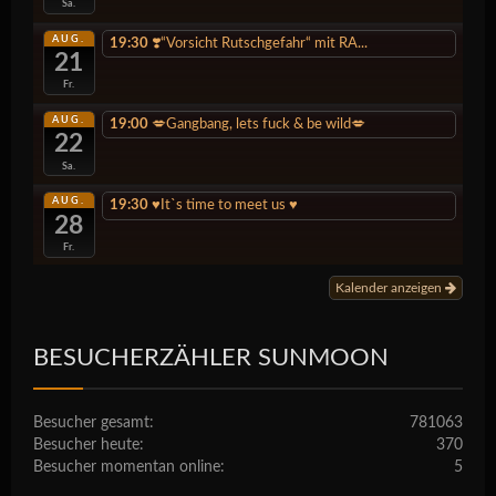
Sa.
AUG.
19:30
❣️“Vorsicht Rutschgefahr“ mit RA...
21
Fr.
AUG.
19:00
💋Gangbang, lets fuck & be wild💋
22
Sa.
AUG.
19:30
♥️It`s time to meet us ♥️
28
Fr.
Kalender anzeigen
BESUCHERZÄHLER SUNMOON
Besucher gesamt:
781063
Besucher heute:
370
Besucher momentan online:
5