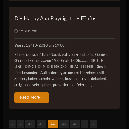
Die Happy Aua Playnight die Fünfte
12 SEP -201
Wann:
12/10/2018 um 19:00
Eine leidenschaftliche Nacht, voll von Freud, Leid, Genuss,
Gier und Extase…..von 19.00h bis 1.00h…….. !!!!BITTE
UNBEDINGT DEN DRESSCODE BEACHTEN!!!! Dies ist
eine besondere Aufforderung an unsere Einzelherren!!!
Spielen, knien, lächeln, weinen, küssen… Frivol, dekadent,
artig, böse sein, quälen, provozieren… Feiern,[…]
Read More
«
‹
42
43
44
45
46
›
»