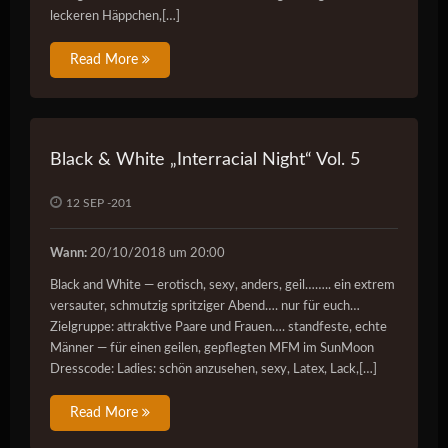
leckeren Häppchen,[…]
Read More
Black & White „Interracial Night“ Vol. 5
12 SEP -201
Wann:
20/10/2018 um 20:00
Black and White — erotisch, sexy, anders, geil…….. ein extrem
versauter, schmutzig spritziger Abend…. nur für euch…
Zielgruppe: attraktive Paare und Frauen…. standfeste, echte
Männer — für einen geilen, gepflegten MFM im SunMoon
Dresscode: Ladies: schön anzusehen, sexy, Latex, Lack,[…]
Read More