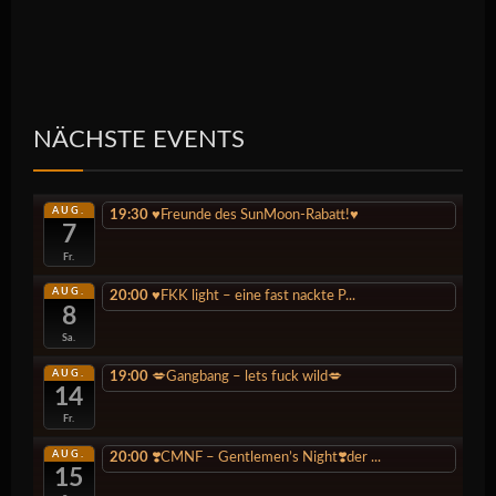
NÄCHSTE EVENTS
AUG.
19:30
♥️Freunde des SunMoon-Rabatt!♥️
7
Fr.
AUG.
20:00
♥️FKK light – eine fast nackte P...
8
Sa.
AUG.
19:00
💋Gangbang – lets fuck wild💋
14
Fr.
AUG.
20:00
❣️CMNF – Gentlemen’s Night❣️der ...
15