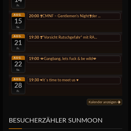
14
Fr.
AUG.
20:00
❣️CMNF – Gentlemen’s Night❣️der ...
15
Sa.
AUG.
19:30
❣️“Vorsicht Rutschgefahr“ mit RA...
21
Fr.
AUG.
19:00
💋Gangbang, lets fuck & be wild💋
22
Sa.
AUG.
19:30
♥️It`s time to meet us ♥️
28
Fr.
Kalender anzeigen
BESUCHERZÄHLER SUNMOON