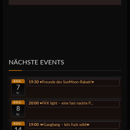
NÄCHSTE EVENTS
AUG.
19:30
♥️Freunde des SunMoon-Rabatt!♥️
7
Fr.
AUG.
20:00
♥️FKK light – eine fast nackte P...
8
Sa.
AUG.
19:00
💋Gangbang – lets fuck wild💋