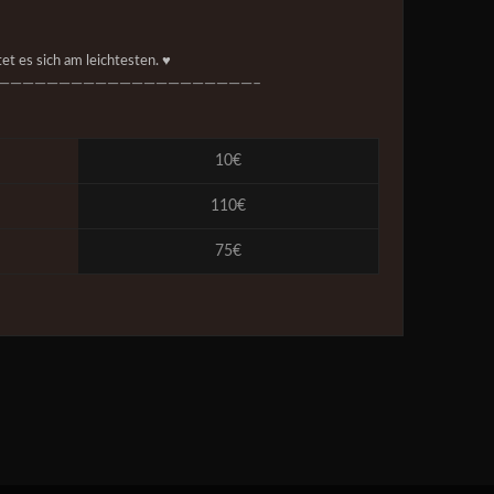
t es sich am leichtesten. ♥️
—————————————————————–
10€
110€
75€