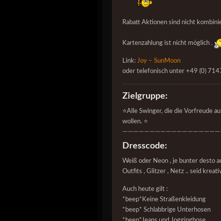
Rabatt Aktionen sind nicht kombini
Kartenzahlung ist nicht möglich .
Link:
Joy – SunMoon
oder telefonisch unter +49 (0) 71
Zielgruppe:
⭐️Alle Swinger, die die Vorfreude 
wollen. ⭐️
——————————————————
Dresscode:
Weiß oder Neon , je bunter desto au
Outfits , Glitzer , Netz .. seid kre
Auch heute gilt :
*beep*Keine Straßenkleidung
*beep* Schlabbrige Unterhosen
*beep*Jeans und Jogginghose