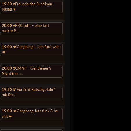
19:30
♥️Freunde des SunMoon-
Rabatt!♥️
20:00
♥️FKK light – eine fast
nackte P...
19:00
💋Gangbang – lets fuck wild
💋
20:00
❣️CMNF – Gentlemen’s
Night❣️der ...
19:30
❣️“Vorsicht Rutschgefahr“
mit RA...
19:00
💋Gangbang, lets fuck & be
wild💋