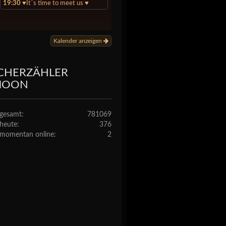
19:30
♥️It`s time to meet us ♥️
Kalender anzeigen
CHERZÄHLER
MOON
gesamt:
781069
heute:
376
momentan online:
2