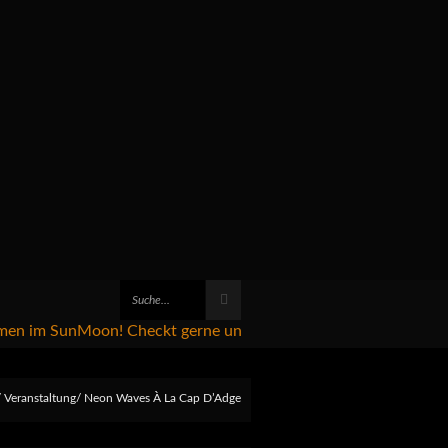
m SunMoon! Checkt gerne unseren Eventkalender, im Club geht's
Veranstaltung
Neon Waves À La Cap D’Adge