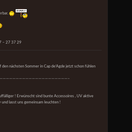
erbar.
47 – 27 37 29
auf den nächsten Sommer in Cap de‘Agde jetzt schon fühlen
—————————————————————–
ffälliger ! Erwünscht sind bunte Accessoires , UV aktive
ativ und lasst uns gemeinsam leuchten !