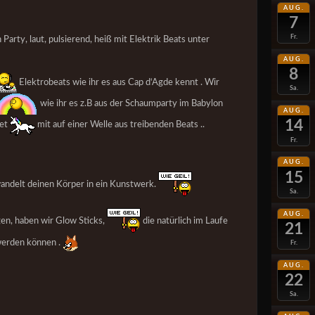
AUG.
7
Fr.
Party, laut, pulsierend, heiß mit Elektrik Beats unter
AUG.
8
Elektrobeats wie ihr es aus Cap d‘Agde kennt . Wir
Sa.
wie ihr es z.B aus der Schaumparty im Babylon
AUG.
14
tet
mit auf einer Welle aus treibenden Beats ..
Fr.
AUG.
15
ndelt deinen Körper in ein Kunstwerk.
Sa.
AUG.
ögen, haben wir Glow Sticks,
die natürlich im Laufe
21
werden können .
Fr.
AUG.
22
Sa.