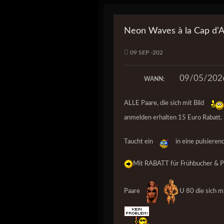
Neon Waves à la Cap d’
09 SEP -202
09/05/202
WANN:
ALLE Paare, die sich mit Bild
anmelden erhalten 15 Euro Rabatt.
Taucht ein
in eine pulsiere
Mit RABATT für Frühbucher & P
Paare
U 80 die sich m