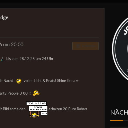
Adge
6 um 20:00
Kalender
bis zum 28.12.25 um 24 Uhr
nde Nacht
voller Licht & Beats! Shine like a ⭐️
arty People U 80 !!
it Bild anmelden
erhalten 20 Euro Rabatt .
NÄCH